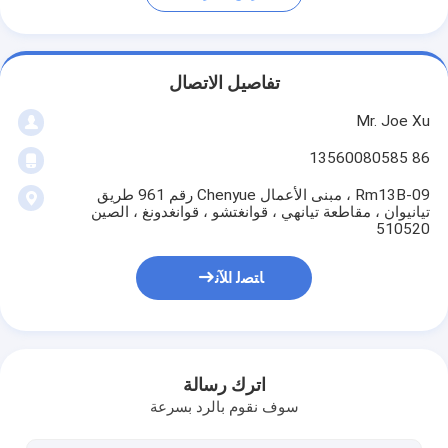
تفاصيل الاتصال
Mr. Joe Xu
86 13560080585
Rm13B-09 ، مبنى الأعمال Chenyue رقم 961 طريق
تيانيوان ، مقاطعة تيانهي ، قوانغتشو ، قوانغدونغ ، الصين
510520
ﺎﺘﺼﻟ ﺍﻶﻧ
اترك رسالة
سوف نقوم بالرد بسرعة