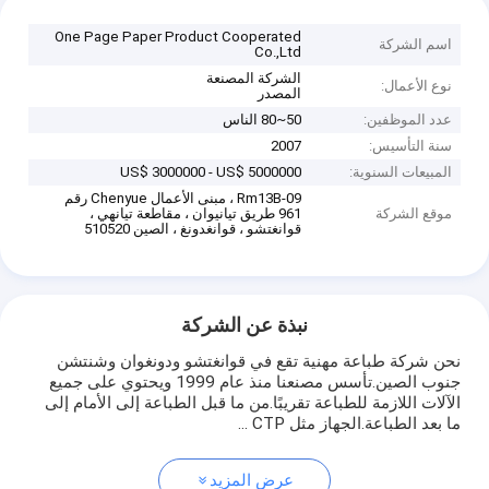
One Page Paper Product Cooperated
اسم الشركة
Co.,Ltd
الشركة المصنعة
نوع الأعمال:
المصدر
عدد الموظفين:
50~80 الناس
سنة التأسيس:
2007
المبيعات السنوية:
US$ 3000000 - US$ 5000000
Rm13B-09 ، مبنى الأعمال Chenyue رقم
موقع الشركة
961 طريق تيانيوان ، مقاطعة تيانهي ،
قوانغتشو ، قوانغدونغ ، الصين 510520
نبذة عن الشركة
نحن شركة طباعة مهنية تقع في قوانغتشو ودونغوان وشنتشن
جنوب الصين.تأسس مصنعنا منذ عام 1999 ويحتوي على جميع
الآلات اللازمة للطباعة تقريبًا.من ما قبل الطباعة إلى الأمام إلى
ما بعد الطباعة.الجهاز مثل CTP ...
عرض المزيد