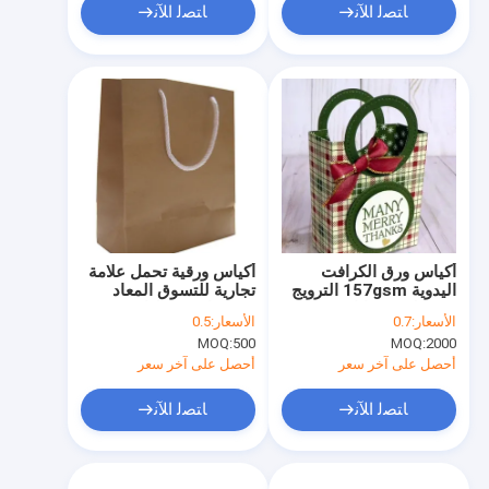
ﺎﺘﺼﻟ ﺍﻶﻧ
ﺎﺘﺼﻟ ﺍﻶﻧ
أكياس ورق الكرافت
أكياس ورقية تحمل علامة
اليدوية 157gsm الترويج
تجارية للتسوق المعاد
4C تغليف هدايا عيد
تدويرها هدية طباعة
الأسعار:
0.7
الأسعار:
0.5
الميلاد الصغيرة
مخصصة OPP High End
MOQ:
500
MOQ:
2000
350 GSM
أحصل على آخر سعر
أحصل على آخر سعر
ﺎﺘﺼﻟ ﺍﻶﻧ
ﺎﺘﺼﻟ ﺍﻶﻧ