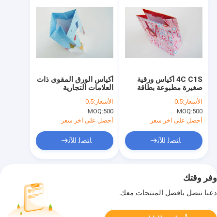
4C C1S أكياس ورقية
أكياس الورق المقوى ذات
صغيرة مطبوعة بطاقة
العلامات التجارية
مغلفة بشعاري 250 جي
المزدوجة المطلية بالفن
الأسعار:
0.5
الأسعار:
0.5
إس إم
من ورق كرافت للتسوق
MOQ:
500
MOQ:
500
بمقابض
أحصل على آخر سعر
أحصل على آخر سعر
ﺎﺘﺼﻟ ﺍﻶﻧ
ﺎﺘﺼﻟ ﺍﻶﻧ
وفر وقتك
دعنا نتصل بأفضل المنتجات معك.