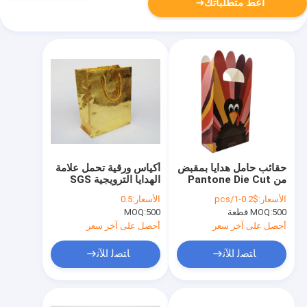
أعط متطلباتك
حقائب حامل هدايا بمقبض
أكياس ورقية تحمل علامة
من Pantone Die Cut
الهدايا الترويجية SGS
مع شعار خاص لعيد الميلاد
200gsm طباعة مخصصة
الأسعار:
$0.2-1/pcs
الأسعار:
0.5
مطبوع CMYK
23 X 35 X 12.5cm
500 قطعة
MOQ:
500
MOQ:
أحصل على آخر سعر
أحصل على آخر سعر
ﺎﺘﺼﻟ ﺍﻶﻧ
ﺎﺘﺼﻟ ﺍﻶﻧ