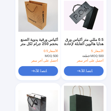
0.5 مللي متر أكياس ورق
أكياس ورقية يدوية الصنع
هدايا هالوين القابلة لإعادة
بحجم 250 جرام لكل متر
التدوير PMS البسكويت
مربع هدية 25 × 38 ×
الأسعار:
.5
الأسعار:
0.5
ورق طباعة احباط ختم
13.5 سم SGS
500 قطعة
MOQ:
500
MOQ:
أحصل على آخر سعر
أحصل على آخر سعر
ﺎﺘﺼﻟ ﺍﻶﻧ
ﺎﺘﺼﻟ ﺍﻶﻧ
الصفحة الرئيسية
منتجات
معلومات عنا