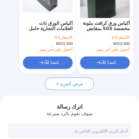
جولة في المعمل
مراقبة الجودة
أكياس ورق كرافت ملونة
أكياس الورق ذات
مخصصة SGS بمقابض
العلامات التجارية حامل
اتصل بنا
200 قطعة 8 × 10 × 2
الملابس debossing
الأسعار:
0.3
الأسعار:
0.5
بوصة
ODM 250g الوردي
MOQ:
500
MOQ:
500
الأزرق الأحمر كرافت
اطلب اقتباس
لملابس الزفاف
أحصل على آخر سعر
أحصل على آخر سعر
ﺎﺘﺼﻟ ﺍﻶﻧ
ﺎﺘﺼﻟ ﺍﻶﻧ
علب الهدايا الصلبة
عرض المزيد
علب الهدايا من الورق المقوى
علب الهدايا الصلبة
اترك رسالة
سوف نقوم بالرد بسرعة
أكياس ورقية ذات علامات تجارية
صناديق ورقية صلبة