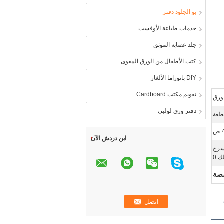
بو الجلود دفتر
خدمات طباعة الأوفست
جلد عصابة الموثق
كتب الأطفال من الورق المقوى
DIY بانوراما الألغاز
تقويم مكتب Cardboard
ورق
دفتر ورق لولبي
ص
ابن دردش الآن
 سرج
 0
صصة