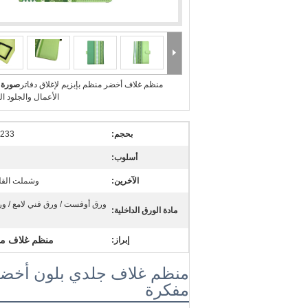
منظم غلاف أخضر منظم بإبزيم لإغلاق دفاتر
صورة ك
الأعمال والجلود 
بحجم:
233 * 165 ملم
أسلوب:
الآخرين:
وشملت القل
ورق أوفست / ورق فني لامع / و
مادة الورق الداخلية:
منظم غلاف مقوى 233 * 
إبراز:
منظم غلاف جلدي بلون أخضر م
مفكرة