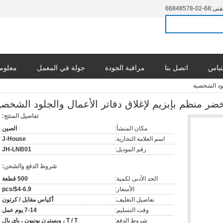
فنى:
86-20-87584866
تباس
اتصل بنا
مراقبة الجودة
جولة في المعمل
معلوما
لود الشخصية
ر منظم بإبزيم لإغلاق دفاتر الأعمال والجلود الشخصي
تفاصيل المنتج:
مكان المنشأ:
الصين
اسم العلامة التجارية:
J-House
رقم الموديل:
JH-LNB01
شروط الدفع والشحن:
الحد الأدنى لكمية:
500 قطعة
الأسعار:
$4-6.9/pcs
تفاصيل التغليف:
أكياس مقابل / كرتون
وقت التسليم:
7-14 يوم عمل
شروط الدفع:
T / T ، ويسترن يونيون ، باي بال