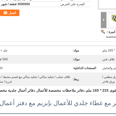
القدرة على العرض:
3000000 قطعة / شهر
اتصل
بيرة :
الشخصية
مواد:
جلد + 
غلاف فني
موك:
500 قطعة
م والحامل
الصفحات الداخلية:
40 
رق مطفي /
غلاف صلب / تجليد مثالي / تجليد مثالي مع قسم مخيط /
ربط:
ورق فاخر
غرزة / سلك
165 ملم
دفاتر ملاحظات مخصصة للأعمال
دفاتر أعمال جلدية مخ
,
,
ع غطاء جلدي للأعمال بإبزيم مع دفتر أعمال