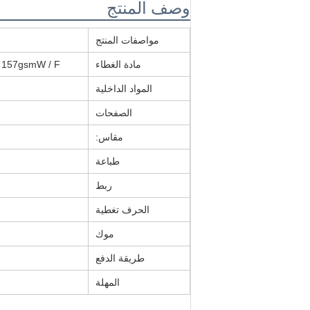
وصف المنتج
مواصفات المنتج
مادة الغطاء
m Millboard + 157gsmW / F
المواد الداخلية
الصفحات
مقاس:
طباعة
ربط
الحرف تغطية
موك
طريقة الدفع
المهلة