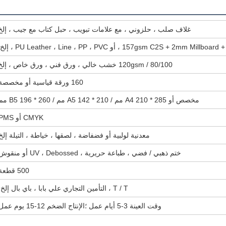
غلاف صلب ، حلزوني ، مع علامات تبويب ، حبل كتاب مع جيب ، إلخ
157gsm C2S + 2m ، أو PU Leather ، Line ، PP ، PVC ، إلخ.
80/100 / 120gsm خشب خالي ، ورق فني ، ورق خاص ، إلخ
160 ورقة قياسية أو مخصصة
مخصص أو A4 210 * 285 مم / A5 142 * 210 مم / B5 196 * 260 مم
CMYK أو PMS
معدنية لولبية أو فضفاضة ، لصقها ، خياطة ، التيلة إلخ
ختم ذهبي / فضي ، طباعة حريرية ، UV ، Debossed أو منقوش
500 قطعة
T / T ، التأمين التجاري علي بابا ، باي بال إلخ.
وقت العينة 3-5 أيام عمل ؛الإنتاج الضخم 12-15 يوم عمل