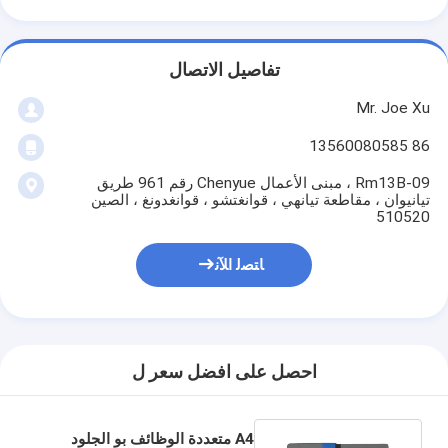
تفاصيل الاتصال
Mr. Joe Xu
86 13560080585
Rm13B-09 ، مبنى الأعمال Chenyue رقم 961 طريق
تيانيوان ، مقاطعة تيانهي ، قوانغتشو ، قوانغدونغ ، الصين
510520
ﺎﺘﺼﻟ ﺍﻶﻧ
احصل على افضل سعر ل
A4 متعددة الوظائف بو الجلود