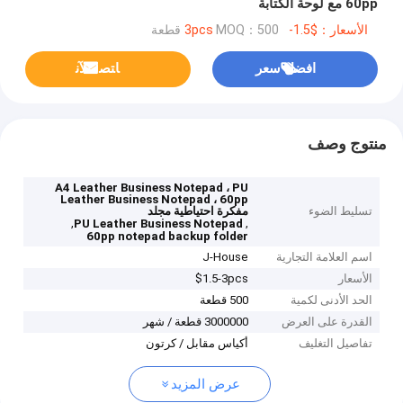
60pp مع لوحة الكتابة
الأسعار：$1.5-3pcs
MOQ：500 قطعة
افضل سعر
ﺎﺘﺼﻟ ﺍﻶﻧ
منتوج وصف
A4 Leather Business Notepad ، PU
Leather Business Notepad ، 60pp
تسليط الضوء
مفكرة احتياطية مجلد
,
,
PU Leather Business Notepad
60pp notepad backup folder
اسم العلامة التجارية
J-House
الأسعار
$1.5-3pcs
الحد الأدنى لكمية
500 قطعة
القدرة على العرض
3000000 قطعة / شهر
تفاصيل التغليف
أكياس مقابل / كرتون
عرض المزيد