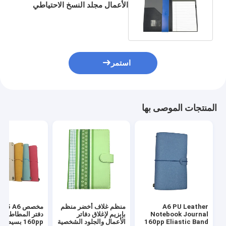
الأعمال مجلد النسخ الاحتياطي
60pp مع لوحة الكتابة
استمر
المنتجات الموصى بها
A6 PU Leather
منظم غلاف أخضر منظم
مخ
Notebook Journal
بإبزيم لإغلاق دفاتر
دفتر المطاط الف
160pp Eliastic Band
الأعمال والجلود الشخصية
160pp بسيطة