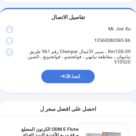
تفاصيل الاتصال
Mr. Joe Xu
86 13560080585
Rm13B-09 ، مبنى الأعمال Chenyue رقم 961 طريق
تيانيوان ، مقاطعة تيانهي ، قوانغتشو ، قوانغدونغ ، الصين
510520
ﺎﺘﺼﻟ ﺍﻶﻧ
احصل على افضل سعر ل
ODM E Flute الكرتون المضلع
ورقة مربع للأحذية النبيذ الغذاء