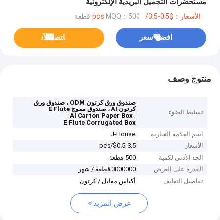
مستحضرات التجميل البريدية الإلكترونية
الأسعار：$0.5-3.5/pcs
MOQ：500 قطعة
افضل سعر
ﺎﺘﺼﻟ ﺍﻶﻧ
منتوج وصف
صندوق ورق كرتون ODM ، صندوق ورق
كرتون AI ، صندوق مموج E Flute
تسليط الضوء
,
,
AI Carton Paper Box
E Flute Corrugated Box
اسم العلامة التجارية
J-House
الأسعار
$0.5-3.5/pcs
الحد الأدنى لكمية
500 قطعة
القدرة على العرض
3000000 قطعة / شهر
تفاصيل التغليف
أكياس مقابل / كرتون
عرض المزيد