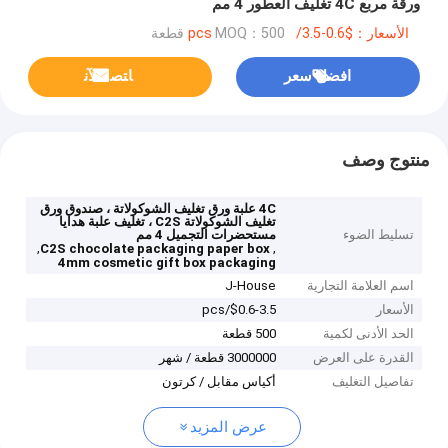
ورقة مربع 4C تغليف العطور 4 مم
الأسعار：$0.6-3.5/pcs
MOQ：500 قطعة
افضل سعر
ﺎﺘﺼﻟ ﺍﻶﻧ
منتوج وصف
4C علبة ورق تغليف الشوكولاتة ، صندوق ورق
تغليف الشوكولاتة C2S ، تغليف علبة هدايا
تسليط الضوء
مستحضرات التجميل 4 مم
,
,
C2S chocolate packaging paper box
4mm cosmetic gift box packaging
اسم العلامة التجارية
J-House
الأسعار
$0.6-3.5/pcs
الحد الأدنى لكمية
500 قطعة
القدرة على العرض
3000000 قطعة / شهر
تفاصيل التغليف
أكياس مقابل / كرتون
عرض المزيد