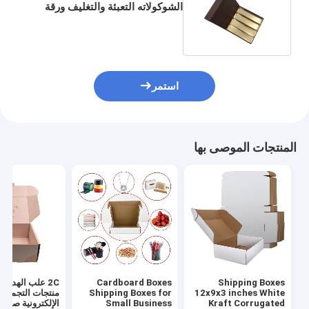
الشوكولاته التعبئة والتغليف ورقة
مربع 4C تغليف العطور 4 مم
استمر
المنتجات الموصى بها
Shipping Boxes
Cardboard Boxes
2C علب الهدايا 
12x9x3 inches White
Shipping Boxes for
منتجات التجميل
Kraft Corrugated
Small Business
الإلكترونية صنادي