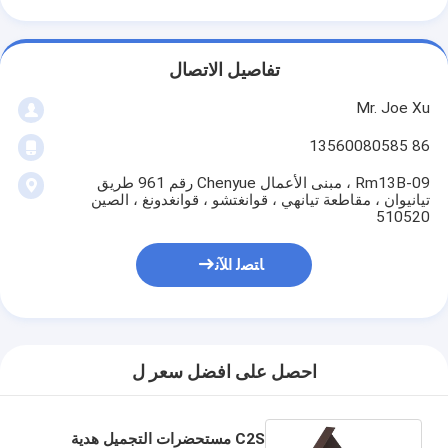
تفاصيل الاتصال
Mr. Joe Xu
86 13560080585
Rm13B-09 ، مبنى الأعمال Chenyue رقم 961 طريق
تيانيوان ، مقاطعة تيانهي ، قوانغتشو ، قوانغدونغ ، الصين
510520
ﺎﺘﺼﻟ ﺍﻶﻧ
احصل على افضل سعر ل
C2S مستحضرات التجميل هدية