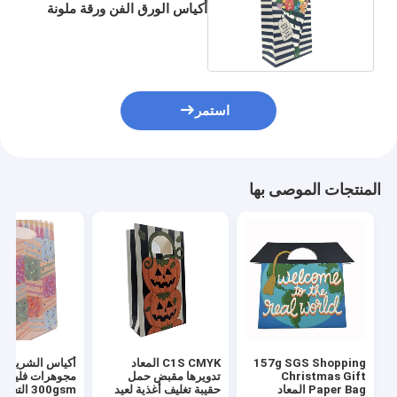
أكياس الورق الفن ورقة ملونة
CMYK
استمر
المنتجات الموصى بها
157g SGS Shopping
C1S CMYK المعاد
أكياس الشريط و
Christmas Gift
تدويرها مقبض حمل
مجوهرات فليكس
Paper Bag المعاد
حقيبة تغليف أغذية لعيد
300gsm الت