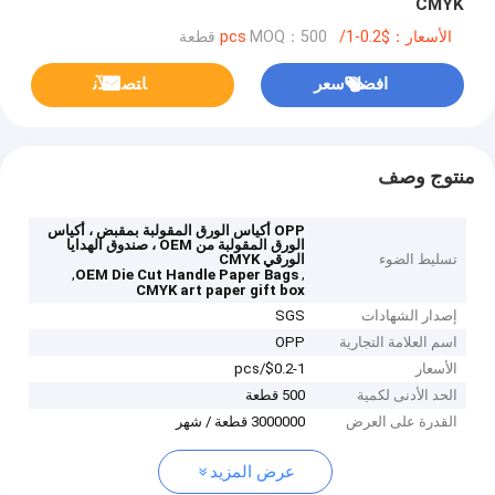
CMYK
الأسعار：$0.2-1/pcs
MOQ：500 قطعة
افضل سعر
ﺎﺘﺼﻟ ﺍﻶﻧ
منتوج وصف
OPP أكياس الورق المقولبة بمقبض ، أكياس
الورق المقولبة من OEM ، صندوق الهدايا
تسليط الضوء
الورقي CMYK
,
,
OEM Die Cut Handle Paper Bags
CMYK art paper gift box
إصدار الشهادات
SGS
اسم العلامة التجارية
OPP
الأسعار
$0.2-1/pcs
الحد الأدنى لكمية
500 قطعة
القدرة على العرض
3000000 قطعة / شهر
عرض المزيد