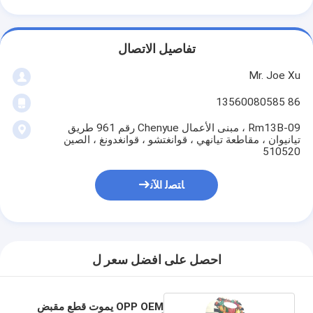
تفاصيل الاتصال
Mr. Joe Xu
86 13560080585
Rm13B-09 ، مبنى الأعمال Chenyue رقم 961 طريق
تيانيوان ، مقاطعة تيانهي ، قوانغتشو ، قوانغدونغ ، الصين
510520
ﺎﺘﺼﻟ ﺍﻶﻧ
احصل على افضل سعر ل
OPP OEM يموت قطع مقبض