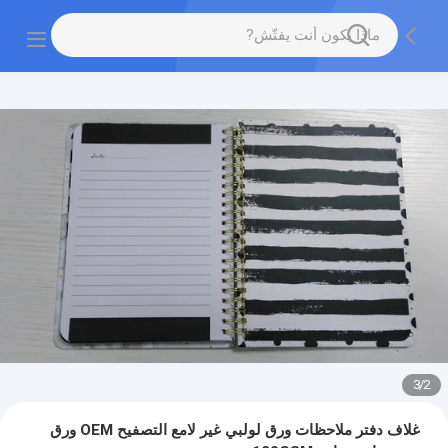
3
/
2
غلاف دفتر ملاحظات ورق لولبي غير لامع التصفيح OEM ورق