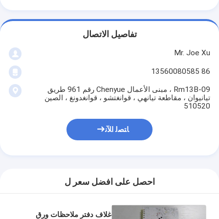
تفاصيل الاتصال
Mr. Joe Xu
86 13560080585
Rm13B-09 ، مبنى الأعمال Chenyue رقم 961 طريق
تيانيوان ، مقاطعة تيانهي ، قوانغتشو ، قوانغدونغ ، الصين
510520
ﺎﺘﺼﻟ ﺍﻶﻧ
احصل على افضل سعر ل
غلاف دفتر ملاحظات ورق