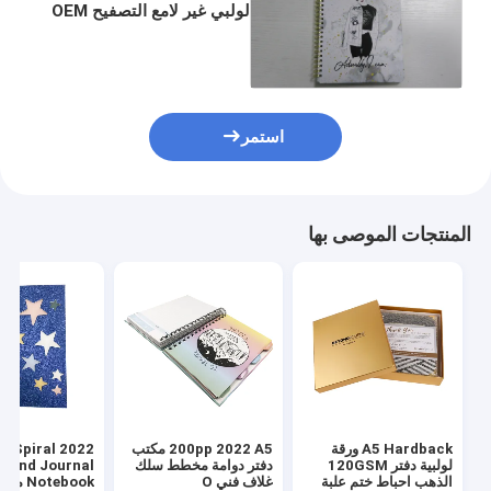
لولبي غير لامع التصفيح OEM
ورق رسم بياني دوامة
120GSM
استمر
المنتجات الموصى بها
A5 Hardback ورقة
200pp 2022 A5 مكتب
 OEM Spiral
لولبية دفتر 120GSM
دفتر دوامة مخطط سلك
Bound Journal
الذهب احباط ختم علبة
غلاف فني O
otebook