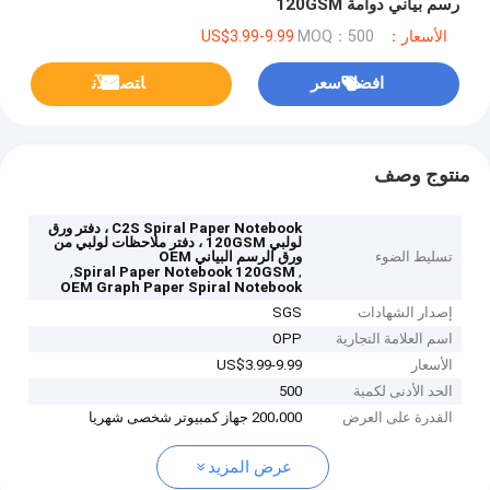
رسم بياني دوامة 120GSM
الأسعار：US$3.99-9.99
MOQ：500
افضل سعر
ﺎﺘﺼﻟ ﺍﻶﻧ
منتوج وصف
C2S Spiral Paper Notebook ، دفتر ورق
لولبي 120GSM ، دفتر ملاحظات لولبي من
تسليط الضوء
ورق الرسم البياني OEM
,
,
Spiral Paper Notebook 120GSM
OEM Graph Paper Spiral Notebook
إصدار الشهادات
SGS
اسم العلامة التجارية
OPP
الأسعار
US$3.99-9.99
الحد الأدنى لكمية
500
القدرة على العرض
200،000 جهاز كمبيوتر شخصى شهريا
عرض المزيد