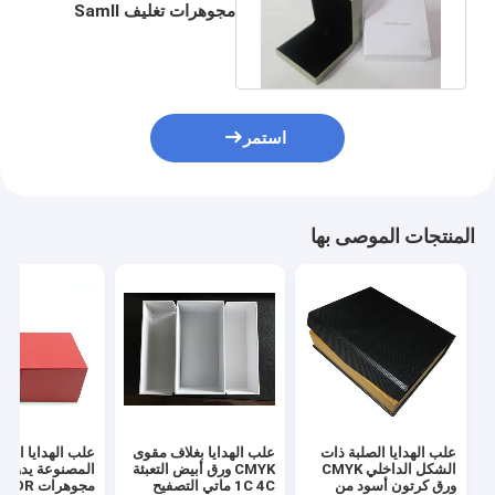
مجوهرات تغليف Samll
Gold Printing 8X8X3cm
استمر
المنتجات الموصى بها
علب الهدايا الصلبة ذات
علب الهدايا بغلاف مقوى
علب الهدايا الصل
الشكل الداخلي CMYK
CMYK ورق أبيض التعبئة
المصنوعة يدويًا 
ورق كرتون أسود من
1C 4C ماتي التصفيح
مجوهرات R