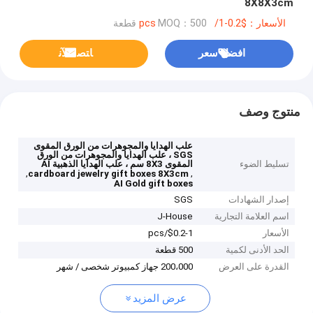
8X8X3cm
الأسعار：$0.2-1/pcs
MOQ：500 قطعة
افضل سعر
ﺎﺘﺼﻟ ﺍﻶﻧ
منتوج وصف
علب الهدايا والمجوهرات من الورق المقوى
SGS ، علب الهدايا والمجوهرات من الورق
تسليط الضوء
المقوى 8X3 سم ، علب الهدايا الذهبية AI
,
,
cardboard jewelry gift boxes 8X3cm
AI Gold gift boxes
إصدار الشهادات
SGS
اسم العلامة التجارية
J-House
الأسعار
$0.2-1/pcs
الحد الأدنى لكمية
500 قطعة
القدرة على العرض
200،000 جهاز كمبيوتر شخصى / شهر
عرض المزيد