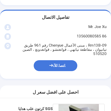
تفاصيل الاتصال
Mr. Joe Xu
86 13560080585
Rm13B-09 ، مبنى الأعمال Chenyue رقم 961 طريق
تيانيوان ، مقاطعة تيانهي ، قوانغتشو ، قوانغدونغ ، الصين
510520
ﺎﺘﺼﻟ ﺍﻶﻧ
احصل على افضل سعر ل
SGS كرتون علب هدايا