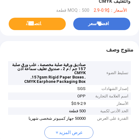
والتغليف CMYK
الأسعار：$0.9-2.9
MOQ：500 قطعة
افضل سعر
ﺎﺘﺼﻟ ﺍﻶﻧ
منتوج وصف
صناديق ورقية صلبة مخصصة ، علب ورق صلبة
157 جم / م 2 ، صندوق تغليف سماعة أذن
تسليط الضوء
CMYK
,
,
157gsm Rigid Paper Boxes
CMYK Earphone Packaging Box
إصدار الشهادات
SGS
اسم العلامة التجارية
OPP
الأسعار
$0.9-2.9
الحد الأدنى لكمية
500 قطعة
القدرة على العرض
50000 جهاز كمبيوتر شخصى شهريا
عرض المزيد