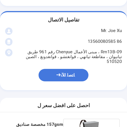
تفاصيل الاتصال
Mr. Joe Xu
86 13560080585
Rm13B-09 ، مبنى الأعمال Chenyue رقم 961 طريق
تيانيوان ، مقاطعة تيانهي ، قوانغتشو ، قوانغدونغ ، الصين
510520
ﺎﺘﺼﻟ ﺍﻶﻧ
احصل على افضل سعر ل
157gsm مخصصة صناديق