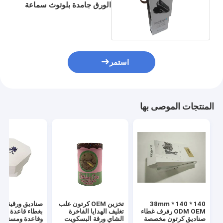
الورق جامدة بلوتوث سماعة
التعبئة والتغليف CMYK
استمر
المنتجات الموصى بها
140 * 140 * 38mm
تخزين OEM كرتون علب
ODM OEM رفرف غطاء
تغليف الهدايا الفاخرة
صناديق كرتون مخصصة
الشاي ورقة البسكويت
وقاعدة ومستطي