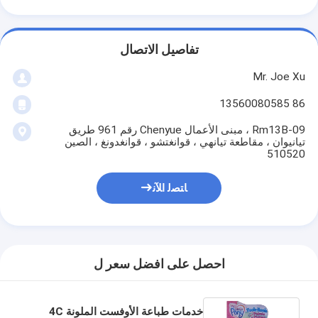
تفاصيل الاتصال
Mr. Joe Xu
86 13560080585
Rm13B-09 ، مبنى الأعمال Chenyue رقم 961 طريق
تيانيوان ، مقاطعة تيانهي ، قوانغتشو ، قوانغدونغ ، الصين
510520
ﺎﺘﺼﻟ ﺍﻶﻧ
احصل على افضل سعر ل
خدمات طباعة الأوفست الملونة 4C