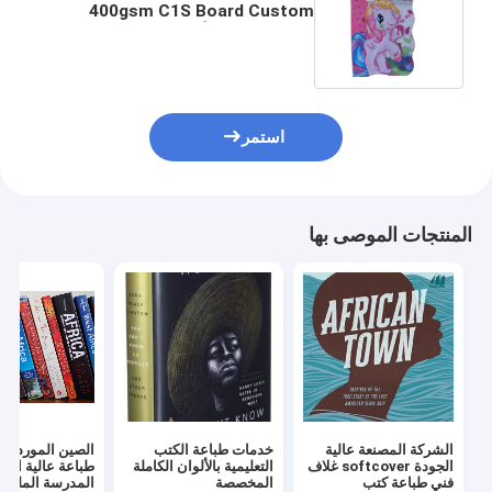
400gsm C1S Board Custom
Story Book للأطفال
استمر
المنتجات الموصى بها
الشركة المصنعة عالية
خدمات طباعة الكتب
الصين الموردي
الجودة softcover غلاف
التعليمية بالألوان الكاملة
طباعة عالية الجو
فني طباعة كتب
المخصصة
المدرسة الملونة