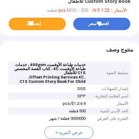
Custom Story Book للأطفال
الأسعار：$1.2-6.9/pcs
MOQ：500 قطعة
افضل سعر
ﺎﺘﺼﻟ ﺍﻶﻧ
منتوج وصف
خدمات طباعة الأوفست 400gsm ، خدمات
طباعة الأوفست 4C ، كتاب القصة المخصص
تسليط الضوء
C1S للأطفال
,
,
Offset Printing Services 4C
C1S Custom Story Book For Child
إصدار الشهادات
SGS
اسم العلامة التجارية
OPP
الأسعار
$1.2-6.9/pcs
الحد الأدنى لكمية
500 قطعة
القدرة على العرض
3000000 قطعة / شهر
عرض المزيد