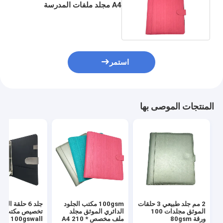
A4 مجلد ملفات المدرسة
المكتبية 100gsm
استمر
المنتجات الموصى بها
2 مم جلد طبيعي 3 حلقات
100gsm مكتب الجلود
جلد 6 حلقة الم
الموثق مجلدات 100
الدائري الموثق مجلد
تخصيص مكتب
ورقة 80gsm
ملف مخصص A4 210 *
00gswall