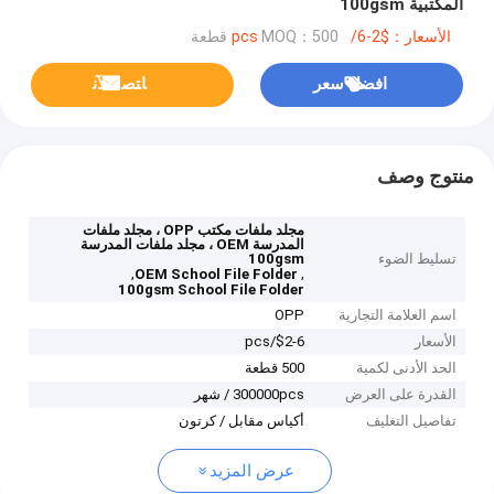
المكتبية 100gsm
الأسعار：$2-6/pcs
MOQ：500 قطعة
افضل سعر
ﺎﺘﺼﻟ ﺍﻶﻧ
منتوج وصف
مجلد ملفات مكتب OPP ، مجلد ملفات
المدرسة OEM ، مجلد ملفات المدرسة
تسليط الضوء
100gsm
,
,
OEM School File Folder
100gsm School File Folder
اسم العلامة التجارية
OPP
الأسعار
$2-6/pcs
الحد الأدنى لكمية
500 قطعة
القدرة على العرض
300000pcs / شهر
تفاصيل التغليف
أكياس مقابل / كرتون
عرض المزيد