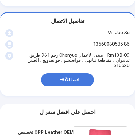
تفاصيل الاتصال
Mr. Joe Xu
86 13560080585
Rm13B-09 ، مبنى الأعمال Chenyue رقم 961 طريق
تيانيوان ، مقاطعة تيانهي ، قوانغتشو ، قوانغدونغ ، الصين
510520
ﺎﺘﺼﻟ ﺍﻶﻧ
احصل على افضل سعر ل
OPP Leather OEM تخصيص