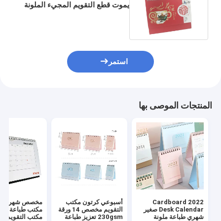
يموت قطع التقويم المجيء الملونة
المطبوعة 18 X 25cm
استمر
المنتجات الموصى بها
2022 Cardboard
أسبوعي كرتون مكتب
مخصص شهري س
Desk Calendar صغير
التقويم مخصص 14 ورقة
مكتب طباعة الج
شهري طباعة ملونة
230gsm تعزيز طباعة
مكتب التقويم 200gsm