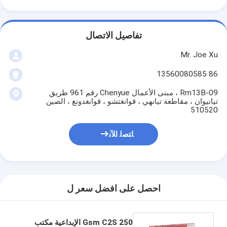
تفاصيل الاتصال
Mr. Joe Xu
86 13560080585
Rm13B-09 ، مبنى الأعمال Chenyue رقم 961 طريق
تيانيوان ، مقاطعة تيانهي ، قوانغتشو ، قوانغدونغ ، الصين
510520
ﺎﺘﺼﻟ ﺍﻶﻧ
احصل على افضل سعر ل
250 Gsm C2S الإبداعية مكتب