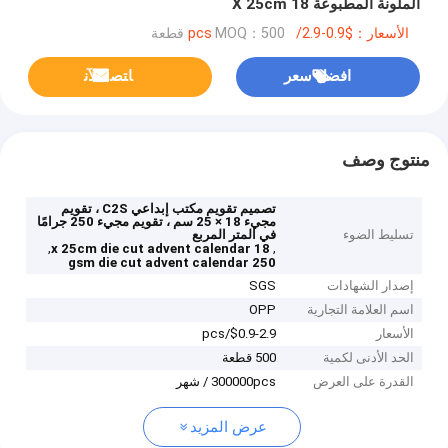
الملونة المطبوعة 18 X 25cm
الأسعار：$0.9-2.9/pcs
MOQ：500 قطعة
افضل سعر
ﺎﺘﺼﻟ ﺍﻶﻧ
منتوج وصف
تصميم تقويم مكتب إبداعي C2S ، تقويم
مجيء 18 × 25 سم ، تقويم مجيء 250 جرامًا
تسليط الضوء
في المتر المربع
,
,
18 x 25cm die cut advent calendar
250 gsm die cut advent calendar
إصدار الشهادات
SGS
اسم العلامة التجارية
OPP
الأسعار
$0.9-2.9/pcs
الحد الأدنى لكمية
500 قطعة
القدرة على العرض
300000pcs / شهر
عرض المزيد