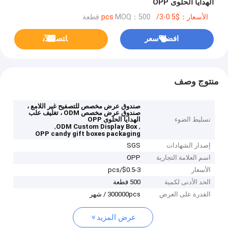
الهدايا الحلوى OPP
الأسعار：$0.5-3/pcs
MOQ：500 قطعة
افضل سعر
ﺎﺘﺼﻟ ﺍﻶﻧ
منتوج وصف
صندوق عرض مخصص للتصفيح غير اللامع ،
صندوق عرض مخصص ODM ، تغليف علب
تسليط الضوء
الهدايا الحلوى OPP
,
,
ODM Custom Display Box
OPP candy gift boxes packaging
إصدار الشهادات
SGS
اسم العلامة التجارية
OPP
الأسعار
$0.5-3/pcs
الحد الأدنى لكمية
500 قطعة
القدرة على العرض
300000pcs / شهر
عرض المزيد