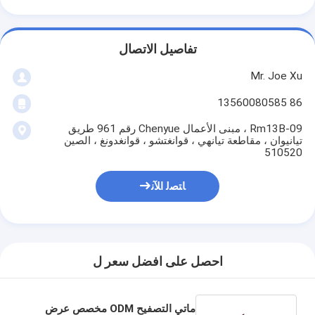
تفاصيل الاتصال
Mr. Joe Xu
86 13560080585
Rm13B-09 ، مبنى الأعمال Chenyue رقم 961 طريق
تيانيوان ، مقاطعة تيانهي ، قوانغتشو ، قوانغدونغ ، الصين
510520
ﺎﺘﺼﻟ ﺍﻶﻧ
احصل على افضل سعر ل
ماتي التصفيح ODM مخصص عرض