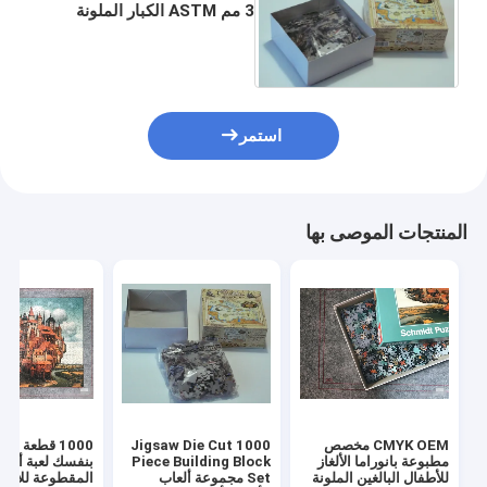
3 مم ASTM الكبار الملونة
المطبوعة 1000 قطعة
19.5x17 سم
استمر
المنتجات الموصى بها
CMYK OEM مخصص
Jigsaw Die Cut 1000
1000 قطعة لتق
مطبوعة بانوراما الألغاز
Piece Building Block
بنفسك لعبة ألغاز
للأطفال البالغين الملونة
Set مجموعة ألعاب
المقطوعة للأطف