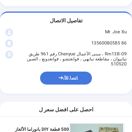
تفاصيل الاتصال
Mr. Joe Xu
86 13560080585
Rm13B-09 ، مبنى الأعمال Chenyue رقم 961 طريق
تيانيوان ، مقاطعة تيانهي ، قوانغتشو ، قوانغدونغ ، الصين
510520
ﺎﺘﺼﻟ ﺍﻶﻧ
احصل على افضل سعر ل
500 قطعة DIY بانوراما الألغاز