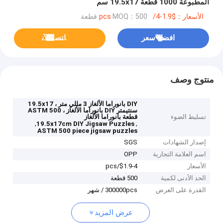
المطبوعة 1000 قطعة 19.5x17 سم
الأسعار：$1.9-4/pcs
MOQ：500 قطعة
افضل سعر
ﺎﺘﺼﻟ ﺍﻶﻧ
منتوج وصف
DIY بانوراما الألغاز 3 مللي متر ، 19.5x17
سنتيمتر DIY بانوراما الألغاز ، ASTM 500
تسليط الضوء
قطعة بانوراما الألغاز
,
,
19.5x17cm DIY Jigsaw Puzzles
ASTM 500 piece jigsaw puzzles
إصدار الشهادات
SGS
اسم العلامة التجارية
OPP
الأسعار
$1.9-4/pcs
الحد الأدنى لكمية
500 قطعة
القدرة على العرض
300000pcs / شهر
عرض المزيد