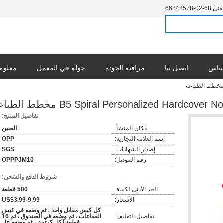
فنى:
86-20-87584866
تباس
اتصل بنا
مراقبة الجودة
جولة في المعمل
معلوما
B5 Spiral Personalized Hardcove مخطط الطباعة
تفاصيل المنتج:
مكان المنشأ:
الصين
اسم العلامة التجارية:
OPP
إصدار الشهادات:
SGS
رقم الموديل:
OPPPJM10
شروط الدفع والشحن:
الحد الأدنى لكمية:
500 قطعة
الأسعار:
US$3.99-9.99
كل كيس مقابل واحد ، ثم وضعه في كيس
تفاصيل التغليف:
الفقاعات ، ثم وضعه في الصندوق ، ثم 16
قطعة لكل كرتون ، ثم وضعه عل