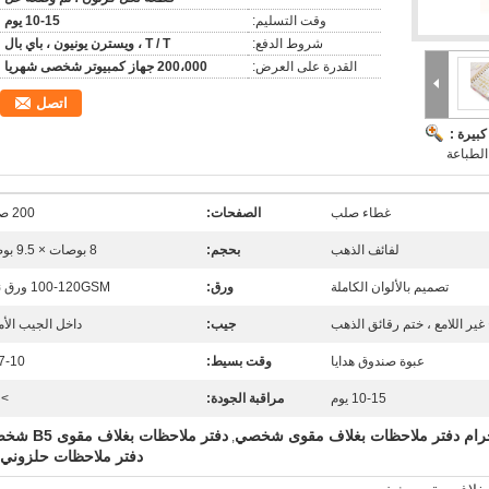
وقت التسليم:
10-15 يوم
شروط الدفع:
T / T ، ويسترن يونيون ، باي بال
القدرة على العرض:
200،000 جهاز كمبيوتر شخصى شهريا
اتصل
بيرة :
غطاء صلب
الصفحات:
200 صفحة
لفائف الذهب
بحجم:
8 بوصات × 9.5 بوصات
تصميم بالألوان الكاملة
ورق:
100-120GSM ورق نصي
غير اللامع ، ختم رقائق الذهب
جيب:
داخل الجيب الأ
عبوة صندوق هدايا
وقت بسيط:
7-10 أيام
10-15 يوم
مراقبة الجودة:
 95٪
دفتر ملاحظات بغلاف مقوى B5 شخصي
,
دفتر ملاحظات حلزوني B5