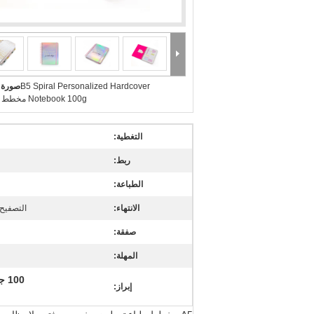
B5 Spiral Personalized Hardcover
صورة ك
Notebook 100g مخطط الطباعة
التغطية:
ربط:
الطباعة:
الانتهاء:
التصفيح 
صفقة:
المهلة:
100 جرام دفتر ملاحظات بغلاف مقوى شخصي
إبراز: