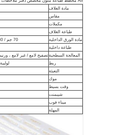
A5 مخطط طباعة ملون مخصص دفتر ملاحظات بغلاف مقوى شخصي
مادة الغلاف
مقاس
مكملات
طباعة الغلاف
مادة الورق الداخلية
70 جم / 80 جم / 100 جم ورق أوفست / ورق خالي من الخشب / ورق FSC
طباعة داخلية
المعالجة السطحية
تصفيح لامع / غير لامع ، ورن
ربط
لولبي
التعبئة
موك
وقت بسيط
شيبمنت
ميناء فوب
المهلة