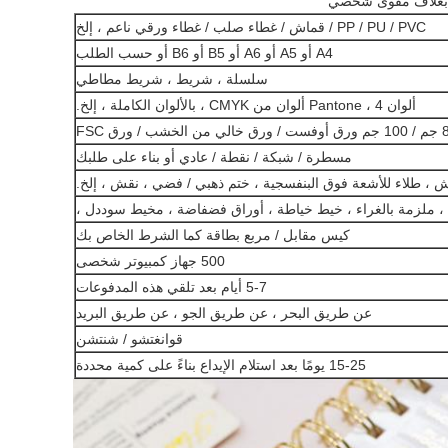
PP / PU / PVC / قماش / غطاء صلب / غطاء ورقي ناعم ، إلخ
A4 أو A5 أو A6 أو B5 أو B6 أو حسب الطلب
سلسلة ، شريط ، شريط مطاطي
ألوان Pantone ، 4 ألوان من CMYK ، بالألوان الكاملة ، إلخ.
مسطرة / شبكة / نقطة / عادي أو بناء على طلبك
يش ، طلاء للأشعة فوق البنفسجية ، ختم ذهبي / فضي ، نقش ، إلخ.
ة ، ملزمة بالغراء ، خيط خياطة ، أوراق فضفاضة ، مخيط سوددل ،
كيس مقابل / مربع بطاقة كما الشرط الخاص بك
500 جهاز كمبيوتر شخصى
5-7 أيام بعد تلقي هذه المدفوعات
عن طريق البحر ، عن طريق الجو ، عن طريق البريد
قوانغتشو / شنتشن
15-25 يومًا بعد استلام الإيداع بناءً على كمية محددة