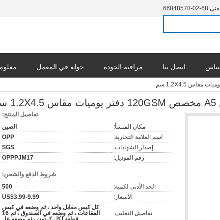
فنى:
86-20-87584866
تباس
اتصل بنا
مراقبة الجودة
جولة في المعمل
معلوما
سم
تفاصيل المنتج:
مكان المنشأ:
الصين
اسم العلامة التجارية:
OPP
إصدار الشهادات:
SGS
رقم الموديل:
OPPPJM17
شروط الدفع والشحن:
الحد الأدنى لكمية:
500
الأسعار:
US$3.99-9.99
كل كيس مقابل واحد ، ثم وضعه في كيس
تفاصيل التغليف:
الفقاعات ، ثم وضعه في الصندوق ، ثم 16
قطعة لكل كرتون ، ثم وضعه عل