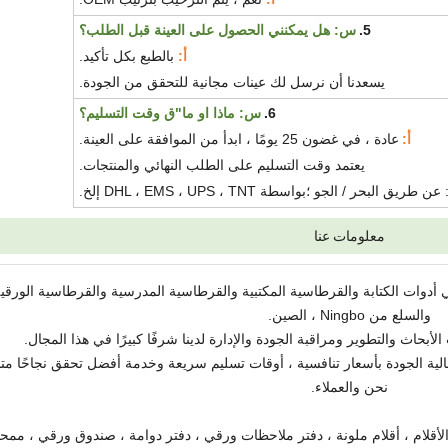
5.
س:
هل يمكنني الحصول على العينة قبل الطلب؟
أ:
بالطبع بكل تأكيد.
يسعدنا أن نرسل لك عينات مجانية للتحقق من الجودة.
6.
س:
ماذا او ما
"
ق وقت التسليم؟
أ:
عادة ، في غضون 25 يومًا ، ابدأ من الموافقة على العينة.
يعتمد وقت التسليم على الطلب النهائي والمنتجات.
يق البحر / الجو ؛بواسطة DHL ، EMS ، UPS ، TNT
إلخ.
معلومات عنا
Wi لديها خبرة غنية في أدوات الكتابة والقرطاسية المكتبية والقرطاسية المدرسية والقرطاسية الورقي
والسلع من Ningbo ، الصين.
بحاث والتطوير ومراقبة الجودة والإدارة لدينا شرفًا كبيرًا في هذا المجال.
ية الجودة بأسعار تنافسية ، أوقات تسليم سريعة وخدمة أفضل تحقق نجاحًا متباد
نحن والعملاء.
لأقلام ، أقلام ملونة ، دفتر ملاحظات ورقي ، دفتر دوامة ، صندوق ورقي ، ممحا