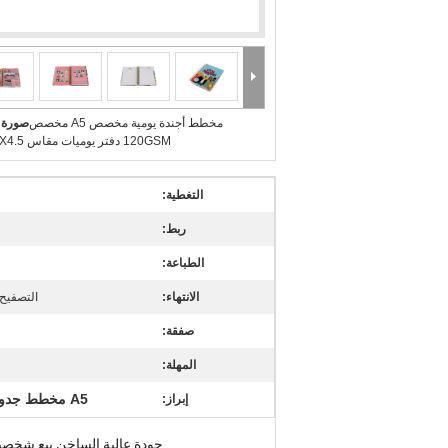
مخطط أجندة يومية مخصص A5 مخصص
صورة ك
120GSM دفتر يوميات مقاس 1.2X4.5 سم
التغطية:
ربط:
الطباعة:
الانتهاء:
التصفيح 
صفقة:
المهلة:
A5 مخطط جدول الأعمال اليومي
إبراز:
جودة عالية الساخن بيع شخصية مخصصة a5 جدول الأعمال اليومية د