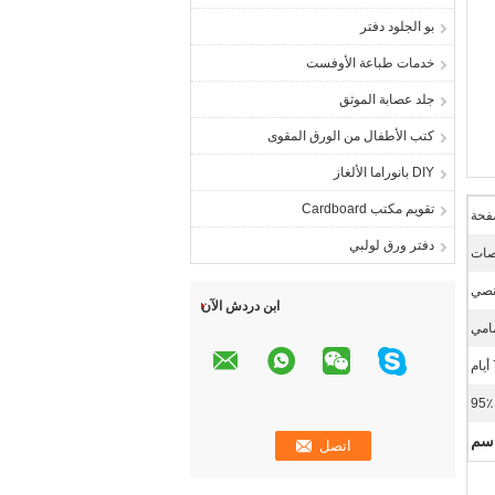
بو الجلود دفتر
خدمات طباعة الأوفست
جلد عصابة الموثق
كتب الأطفال من الورق المقوى
DIY بانوراما الألغاز
تقويم مكتب Cardboard
دفتر ورق لولبي
ابن دردش الآن
مامي
>