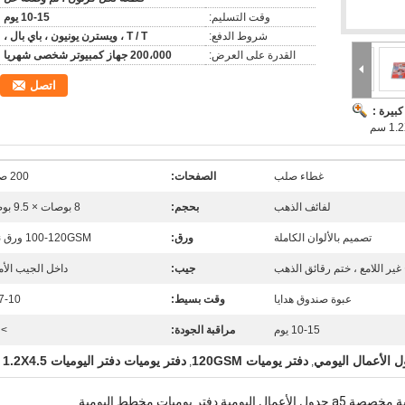
وقت التسليم:
10-15 يوم
شروط الدفع:
T / T ، ويسترن يونيون ، باي بال ،
القدرة على العرض:
200،000 جهاز كمبيوتر شخصى شهريا
اتصل
بيرة :
غطاء صلب
الصفحات:
200 صفحة
لفائف الذهب
بحجم:
8 بوصات × 9.5 بوصات
تصميم بالألوان الكاملة
ورق:
100-120GSM ورق نصي
غير اللامع ، ختم رقائق الذهب
جيب:
داخل الجيب الأ
عبوة صندوق هدايا
وقت بسيط:
7-10 أيام
10-15 يوم
مراقبة الجودة:
 95٪
دفتر يوميات 120GSM
دفتر يوميات دفتر اليوميات 1.2X4.5 سم
,
,
فتر يوميات مخطط اليومية