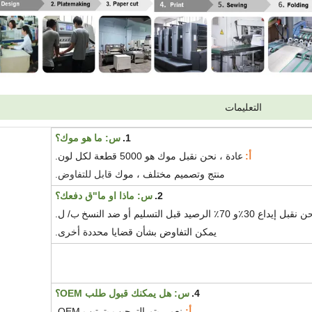
التعليمات
1.
س:
ما هو موك؟
أ:
عادة ، نحن نقبل موك هو 5000 قطعة لكل لون.
منتج وتصميم مختلف ، موك
قابل للتفاوض
.
2.
س:
ماذا او ما
"
ق دفعك؟
ن نقبل
إيداع 30٪
و
70٪ الرصيد قبل التسليم أو ضد النسخ
ب
/ ل.
يمكن التفاوض بشأن قضايا محددة أخرى.
4.
س:
هل يمكنك قبول طلب OEM؟
أ:
نعم ، يتم الترحيب بترتيب OEM.