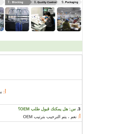
أ:
نح
3.
س: هل يمكنك قبول طلب OEM؟
أ:
نعم ، يتم الترحيب بترتيب OEM