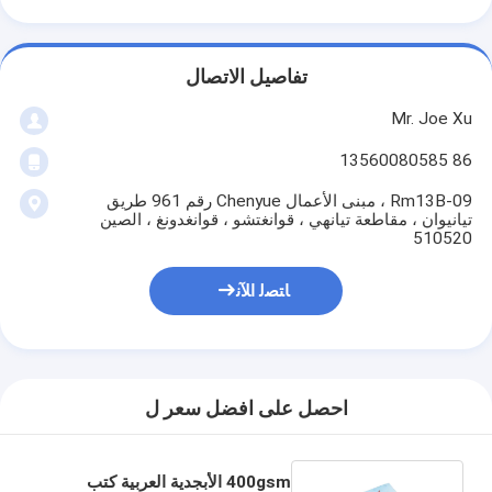
تفاصيل الاتصال
Mr. Joe Xu
86 13560080585
Rm13B-09 ، مبنى الأعمال Chenyue رقم 961 طريق
تيانيوان ، مقاطعة تيانهي ، قوانغتشو ، قوانغدونغ ، الصين
510520
ﺎﺘﺼﻟ ﺍﻶﻧ
احصل على افضل سعر ل
400gsm الأبجدية العربية كتب