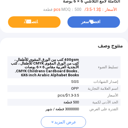
الكاملة لامع التلاشي 6 × 6 بوصة
الأسعار：$1.3-3.5/pcs
MOQ：500 قطعة
افضل سعر
ﺎﺘﺼﻟ ﺍﻶﻧ
منتوج وصف
400gsm كتب من الورق المقوى للأطفال ،
كتب من الورق المقوى CMYK للأطفال ، كتب
تسليط الضوء
الأبجدية العربية مقاس 6 × 6 بوصات
,
,
CMYK Childrens Cardboard Books
6X6 inch Arabic Alphabet Books
إصدار الشهادات
SGS
اسم العلامة التجارية
OPP
الأسعار
$1.3-3.5/pcs
الحد الأدنى لكمية
500 قطعة
القدرة على العرض
3000000 قطعة / شهر
عرض المزيد