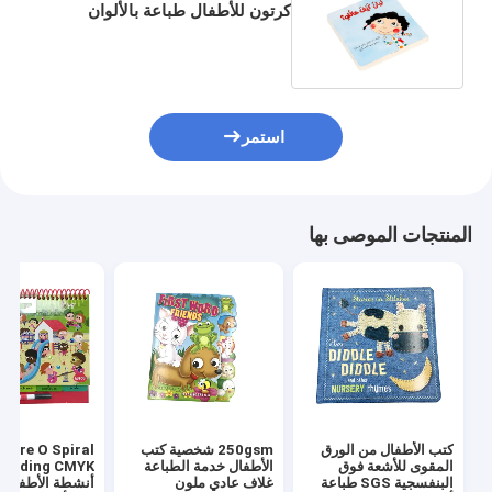
كرتون للأطفال طباعة بالألوان
الكاملة لامع التلاشي 6 × 6 بوصة
استمر
المنتجات الموصى بها
كتب الأطفال من الورق
250gsm شخصية كتب
Wire O Spiral
المقوى للأشعة فوق
الأطفال خدمة الطباعة
البنفسجية SGS طباعة
غلاف عادي ملون
أنشطة الأطفال 