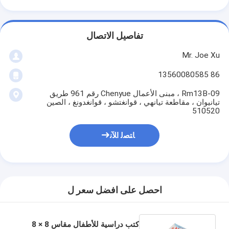
تفاصيل الاتصال
Mr. Joe Xu
86 13560080585
Rm13B-09 ، مبنى الأعمال Chenyue رقم 961 طريق
تيانيوان ، مقاطعة تيانهي ، قوانغتشو ، قوانغدونغ ، الصين
510520
ﺎﺘﺼﻟ ﺍﻶﻧ
احصل على افضل سعر ل
كتب دراسية للأطفال مقاس 8 × 8