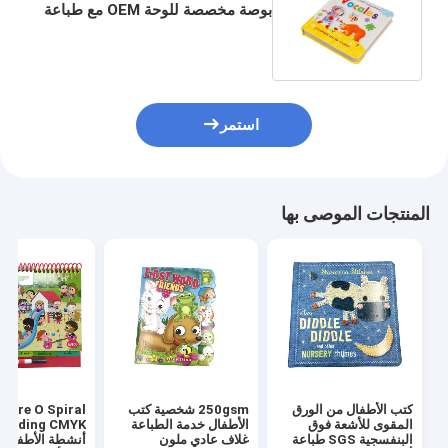
بوصة مخصصة للوحة OEM مع طباعة
ملونة كاملة ملزمة بشكل دائم
استمر
المنتجات الموصى بها
كتب الأطفال من الورق
250gsm شخصية كتب
Wire O Spiral
المقوى للأشعة فوق
الأطفال خدمة الطباعة
البنفسجية SGS طباعة
غلاف عادي ملون
أنشطة الأطفال 