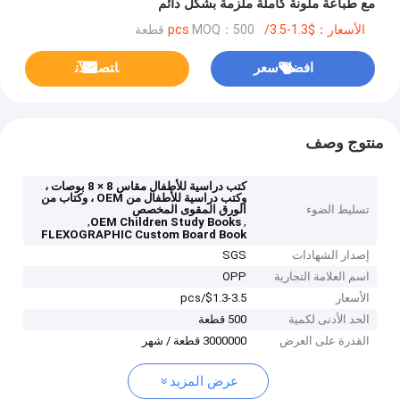
مع طباعة ملونة كاملة ملزمة بشكل دائم
الأسعار：$1.3-3.5/pcs
MOQ：500 قطعة
افضل سعر
ﺎﺘﺼﻟ ﺍﻶﻧ
منتوج وصف
كتب دراسية للأطفال مقاس 8 × 8 بوصات ،
وكتب دراسية للأطفال من OEM ، وكتاب من
تسليط الضوء
الورق المقوى المخصص
,
,
OEM Children Study Books
FLEXOGRAPHIC Custom Board Book
إصدار الشهادات
SGS
اسم العلامة التجارية
OPP
الأسعار
$1.3-3.5/pcs
الحد الأدنى لكمية
500 قطعة
القدرة على العرض
3000000 قطعة / شهر
عرض المزيد