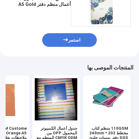
أعمال منظم دفتر A5 Gold
Coil 80g
استمر
المنتجات الموصى بها
110GSM منظم كتاب
جدول أعمال الكمبيوتر
مخطط 202 * 240mm
المحمول OPP من
Orange A5 د
SGS دفتر يوميات جلدي
CMYK ODM المنظم مع
ملاحظات بغلاف 