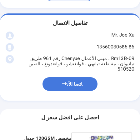
تفاصيل الاتصال
Mr. Joe Xu
86 13560080585
Rm13B-09 ، مبنى الأعمال Chenyue رقم 961 طريق
تيانيوان ، مقاطعة تيانهي ، قوانغتشو ، قوانغدونغ ، الصين
510520
ﺎﺘﺼﻟ ﺍﻶﻧ
احصل على افضل سعر ل
مخصص 120GSM جدول