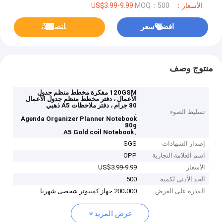
الأسعار：US$3.99-9.99
MOQ：500
افضل سعر
ﺎﺘﺼﻟ ﺍﻶﻧ
منتوج وصف
120GSM مفكرة مخطط منظم جدول
الأعمال ، دفتر مخطط منظم جدول الأعمال
80 جرام ، دفتر ملاحظات A5 ذهبي
تسليط الضوء
,
Agenda Organizer Planner Notebook
80g
,
A5 Gold coil Notebook
إصدار الشهادات
SGS
اسم العلامة التجارية
OPP
الأسعار
US$3.99-9.99
الحد الأدنى لكمية
500
القدرة على العرض
200،000 جهاز كمبيوتر شخصى شهريا
عرض المزيد