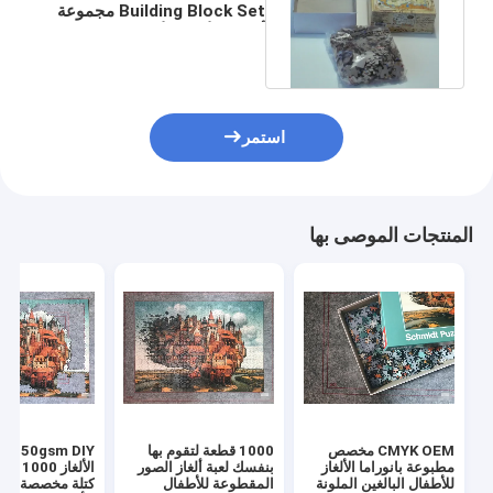
Building Block Set مجموعة
ألعاب الألغاز للأطفال SGS
استمر
المنتجات الموصى بها
CMYK OEM مخصص
1000 قطعة لتقوم بها
m DIY
مطبوعة بانوراما الألغاز
بنفسك لعبة ألغاز الصور
للأطفال البالغين الملونة
المقطوعة للأطفال
كتلة مخصصة ألعا