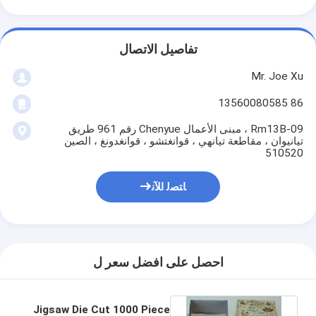
تفاصيل الاتصال
Mr. Joe Xu
86 13560080585
Rm13B-09 ، مبنى الأعمال Chenyue رقم 961 طريق
تيانيوان ، مقاطعة تيانهي ، قوانغتشو ، قوانغدونغ ، الصين
510520
ﺎﺘﺼﻟ ﺍﻶﻧ
احصل على افضل سعر ل
Jigsaw Die Cut 1000 Piece