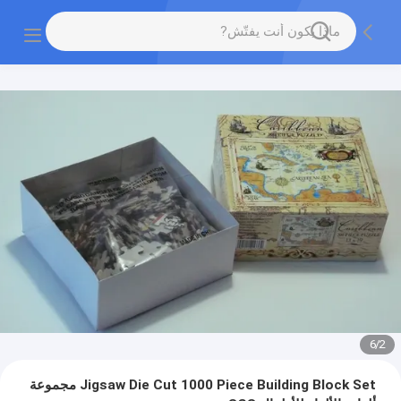
6
/
2
Jigsaw Die Cut 1000 Piece Building Block Set مجموعة