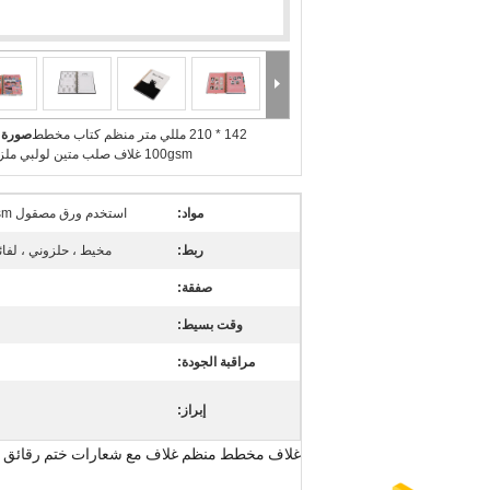
142 * 210 مللي متر منظم كتاب مخطط
صورة ك
100gsm غلاف صلب متين لولبي ملزمة دفتر
مواد:
استخدم ورق مصقول 157gsm + ورق مقوى 2 مم + بطانة
ربط:
مخيط ، حلزوني ، لفائف YO ، غلاف غلاف ، سر
صفقة:
وقت بسيط:
مراقبة الجودة:
إبراز:
غلاف مخطط منظم غلاف مع شعارات ختم رقائق ذهبي