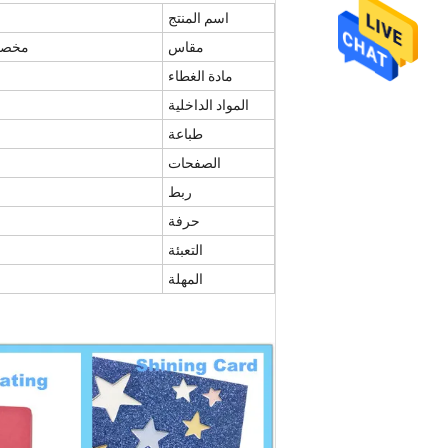
اسم المنتج
مقاس
مخصص (أو A5 142 * 210 مم ، 
مادة الغطاء
المواد الداخلية
طباعة
الصفحات
ربط
حرفة
التعبئة
المهلة