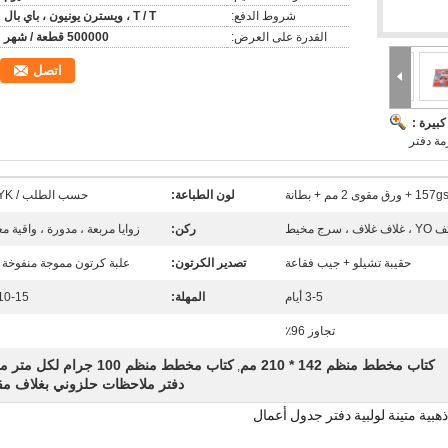
شروط الدفع:
T / T ، ويسترن يونيون ، باي بال
القدرة على العرض:
500000 قطعة / شهر
اتصل
بيرة :
لون الطباعة:
حسب الطلب / CMYK
ج مخيط
ركن:
زوايا مربعة ، مدورة ، واقية مع
حقيبة تشيلو + جيب فقاعة
تصدير الكرتون:
علبة كرتون مموجة منفوخة 
3-5 أيام
المهلة:
10-15 يوم
تجاوز 96٪
كتاب مخطط منظم 142 * 210 مم
كتاب مخطط منظم 100 جرام لكل متر مربع
,
دفتر ملاحظات حلزوني بغلاف م
ة متينة لولبية دفتر جدول أعمال