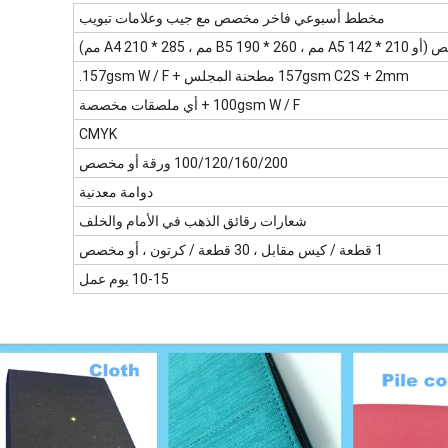
مخطط أسبوعي فاخر مخصص مع جيب وعلامات تبويب
B5 190 * 260 مم ، A4 210 * 285 مم)
157gsm C2S + 2mm مطحنة المجلس + 157gsm W / F.
100gsm W / F + أي ملصقات مخصصة
CMYK
100/120/160/200 ورقة أو مخصص
دوامة معدنية
شعارات رقائق الذهب في الأمام والخلف
1 قطعة / كيس مقابل ، 30 قطعة / كرتون ، أو مخصص
10-15 يوم عمل