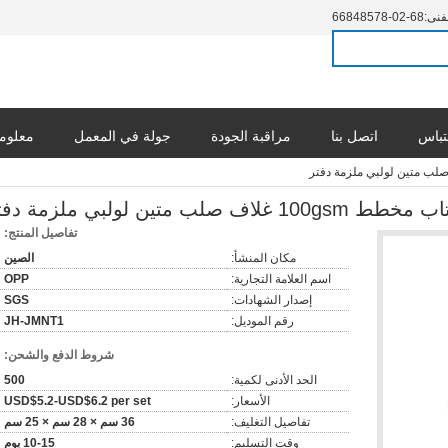
فنى:
86-20-87584866
تباس
اتصل بنا
مراقبة الجودة
جولة في المعمل
معلوما
تفاصيل المنتج:
مكان المنشأ:
الصين
اسم العلامة التجارية:
OPP
إصدار الشهادات:
SGS
رقم الموديل:
JH-JMNT1
شروط الدفع والشحن:
الحد الأدنى لكمية:
500
الأسعار:
USD$5.2-USD$6.2 per set
تفاصيل التغليف:
36 سم × 28 سم × 25 سم
وقت التسليم:
10-15 يوم