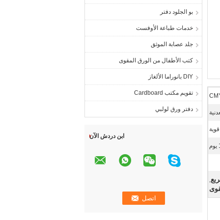
بو الجلود دفتر
خدمات طباعة الأوفست
جلد عصابة الموثق
كتب الأطفال من الورق المقوى
DIY بانوراما الألغاز
تقويم مكتب Cardboard
دفتر ورق لولبي
دنية
قوية
ابن دردش الآن
,
قوى