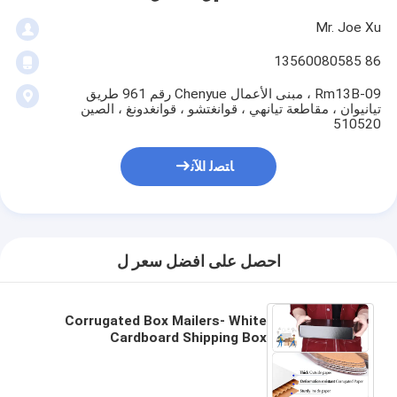
Mr. Joe Xu
86 13560080585
Rm13B-09 ، مبنى الأعمال Chenyue رقم 961 طريق
تيانيوان ، مقاطعة تيانهي ، قوانغتشو ، قوانغدونغ ، الصين
510520
ﺎﺘﺼﻟ ﺍﻶﻧ
احصل على افضل سعر ل
Corrugated Box Mailers- White
Cardboard Shipping Box
Corrugated Box Mailer Shipping
Box For Mailer Moving and Craft