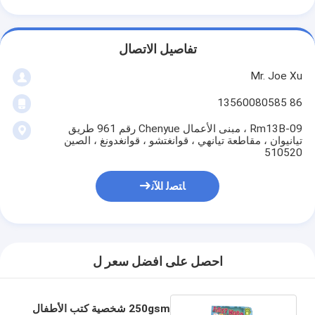
تفاصيل الاتصال
Mr. Joe Xu
86 13560080585
Rm13B-09 ، مبنى الأعمال Chenyue رقم 961 طريق
تيانيوان ، مقاطعة تيانهي ، قوانغتشو ، قوانغدونغ ، الصين
510520
ﺎﺘﺼﻟ ﺍﻶﻧ
احصل على افضل سعر ل
250gsm شخصية كتب الأطفال