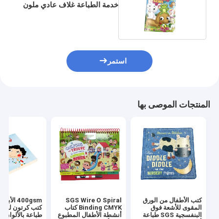
خدمة الطباعة غلاف عادي ملون
مطبوعة
استمر
المنتجات الموصى بها
كتب الأطفال من الورق
SGS Wire O Spiral
400gsm الأ
المقوى للأشعة فوق
Binding CMYK كتاب
كتب كرتون للأط
البنفسجية SGS طباعة
أنشطة الأطفال المطبوع
طباعة بالألوان ال