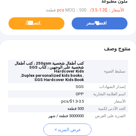
ملون مطبوعة
الأسعار：$1.3-3.5/pcs
MOQ：500 قطعة
افضل سعر
ﺎﺘﺼﻟ ﺍﻶﻧ
منتوج وصف
كتب أطفال شخصية 250gsm ، كتب أطفال
شخصية على الوجهين ، كتاب SGS
تسليط الضوء
Hardcover Kids
,
,
Duplex personalized kids books
SGS Hardcover Kids Book
إصدار الشهادات
SGS
اسم العلامة التجارية
OPP
الأسعار
$1.3-3.5/pcs
الحد الأدنى لكمية
500 قطعة
القدرة على العرض
3000000 قطعة / شهر
عرض المزيد